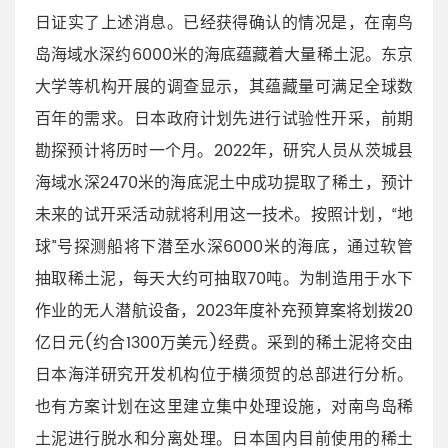
日证实了上述消息。已经获得确认的情况是，在南鸟
岛海域水深约6000米的海底蕴藏着大量稀土泥。东京
大学等机构开展的调查显示，其蕴藏量可满足全球数
百年的需求。日本政府计划先进行试验性开采，前期
勘探预计将历时一个月。2022年，研究人员从茨城县
海域水深2470米的海底泥土中成功提取了稀土，预计
未来的试开采活动就将利用这一技术。按照计划，“地
球”号探测船将下潜至水深6000米的海底，通过软管
抽取稀土泥，每天大约可抽取70吨。为制造用于水下
作业的无人潜航设备，2023年度补充预算案将划拨20
亿日元(约合1300万美元)经费。采到的稀土泥将交由
日本海洋研究开发机构位于横须贺的总部进行分析。
也有方案计划在这里建立集中处理设施，对南鸟岛稀
土泥进行脱水和分离处理。日本国内目前使用的稀土