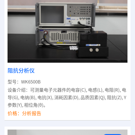
阻抗分析仪
型号：WK6500B
设备介绍：可测量电子元器件的电容(C), 电感(L), 电阻(R), 电
导(G), 电纳(B), 电抗(X), 消耗因素(D), 品质因素(Q), 阻抗(Z), Y
参数(Y), 相位角(θ)。
价格：
分析报告