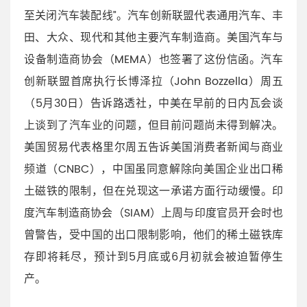
至关闭汽车装配线”。汽车创新联盟代表通用汽车、丰
田、大众、现代和其他主要汽车制造商。美国汽车与
设备制造商协会（MEMA）也签署了这份信函。汽车
创新联盟首席执行长博泽拉（John Bozzella）周五
（5月30日）告诉路透社，中美在早前的日内瓦会谈
上谈到了汽车业的问题，但目前问题尚未得到解决。
美国贸易代表格里尔周五告诉美国消费者新闻与商业
频道（CNBC），中国虽同意解除向美国企业出口稀
土磁铁的限制，但在兑现这一承诺方面行动缓慢。印
度汽车制造商协会（SIAM）上周与印度官员开会时也
曾警告，受中国的出口限制影响，他们的稀土磁铁库
存即将耗尽，预计到5月底或6月初就会被迫暂停生
产。