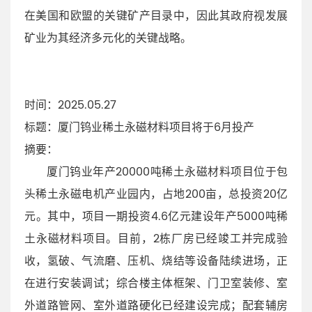
在美国和欧盟的关键矿产目录中，因此其政府视发展
矿业为其经济多元化的关键战略。
时间
：2025.05.27
标题
：厦门钨业稀土永磁材料项目将于6月投产
摘要
：
厦门钨业年产20000吨稀土永磁材料项目位于包
头稀土永磁电机产业园内，占地200亩，总投资20亿
元。其中，项目一期投资4.6亿元建设年产5000吨稀
土永磁材料项目。目前，2栋厂房已经竣工并完成验
收，氢破、气流磨、压机、烧结等设备陆续进场，正
在进行安装调试；综合楼主体框架、门卫室装修、室
外道路管网、室外道路硬化已经建设完成；配套辅房