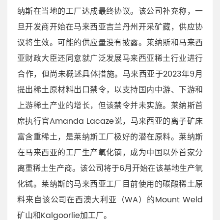
纳斯在当地的工厂达成最终协议。该公司补充称，一
旦开发商开始在马来西亚吉兰丹州开采矿藏，供应协
议将生效。可能的供应量没有披露。莱纳斯和马来西
亚财政大臣还同意就广泛发展马来西亚稀土行业进行
合作，但尚未概述具体措施。马来西亚于2023年9月
提出稀土原材料出口禁令，以支持国内中游、下游和
上游稀土产业的增长，但该禁令并未实施。莱纳斯首
席执行官Amanda Lacaze说，马来西亚的离子矿床
富含重稀土，是莱纳斯工厂极好的潜在原料。莱纳斯
在马来西亚的工厂生产氧化镝，成为中国以外首家分
离重稀土生产商。该公司将于6月开始在该基地生产氧
化铽。莱纳斯的马来西亚工厂目前使用的碳酸稀土原
料来自该公司在西澳大利亚（WA）的Mount Weld
矿山和Kalgoorlie加工厂。