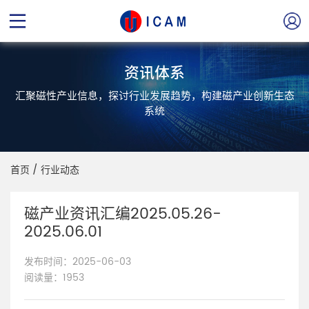
资讯体系
汇聚磁性产业信息，探讨行业发展趋势，构建磁产业创新生态
系统
首页
/
行业动态
磁产业资讯汇编2025.05.26-
2025.06.01
发布时间：2025-06-03
阅读量：1953