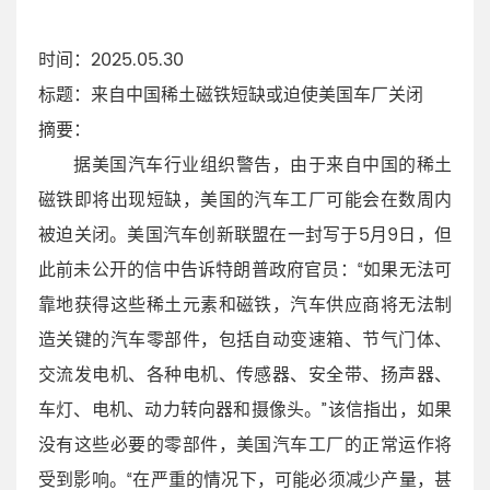
时间
：2025.05.30
标题
：来自中国稀土磁铁短缺或迫使美国车厂关闭
摘要
：
据美国汽车行业组织警告，由于来自中国的稀土
磁铁即将出现短缺，美国的汽车工厂可能会在数周内
被迫关闭。美国汽车创新联盟在一封写于5月9日，但
此前未公开的信中告诉特朗普政府官员：“如果无法可
靠地获得这些稀土元素和磁铁，汽车供应商将无法制
造关键的汽车零部件，包括自动变速箱、节气门体、
交流发电机、各种电机、传感器、安全带、扬声器、
车灯、电机、动力转向器和摄像头。”该信指出，如果
没有这些必要的零部件，美国汽车工厂的正常运作将
受到影响。“在严重的情况下，可能必须减少产量，甚