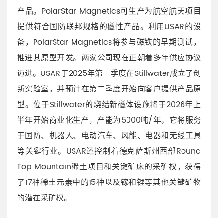
产品。PolarStar Magnetics可生产为航空航天项目
提供符合国防联邦规格的磁性产品。利用USAR的设
备，PolarStar Magnetics将参与磁铁的早期测试，
推进其原型开发。两家公司现在正朝着多年供应协议
迈进。USAR于2025年第一季度在Stillwater成立了创
新实验室，并预计在第二季度开始向客户提供产品原
型。位于Stillwater的烧结新磁体设施将于2026年上
半年开始商业化生产，产能为5000吨/年。它将服务
于国防、机器人、电动汽车、风能、电器和无线工具
等关键行业。USAR还控制着德克萨斯州西部Round
Top Mountain稀土项目和关键矿床的采矿权，获得
了17种稀土元素中的15种以及镓和锂等其他关键矿物
的潜在采矿权。